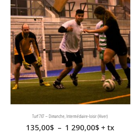
Turf 7X7 – Dimanche, Intermédiaire-loisir (Hiver)
Plage
135,00
$
–
1 290,00
$
+ tx