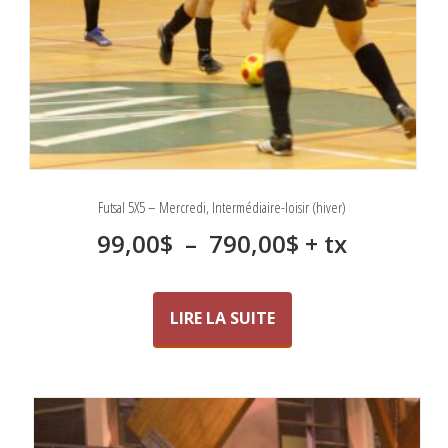
Futsal 5X5 – Mercredi, Intermédiaire-loisir (hiver)
Plage
99,00
$
–
790,00
$
+ tx
de
prix :
LIRE LA SUITE
99,00$
à
790,00$