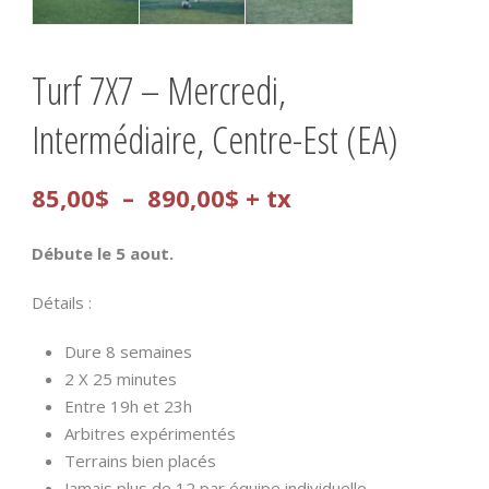
Turf 7X7 – Mercredi,
Intermédiaire, Centre-Est (EA)
Plage
85,00
$
–
890,00
$
+ tx
de
Débute le 5 aout.
prix :
Détails :
85,00$
Dure 8 semaines
à
2 X 25 minutes
890,00$
Entre 19h et 23h
Arbitres expérimentés
Terrains bien placés
Jamais plus de 12 par équipe individuelle