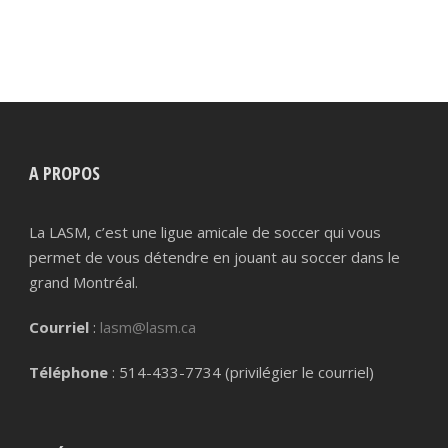
à
Les
840,00$
options
peuvent
être
choisies
sur
la
A PROPOS
page
du
La LASM, c’est une ligue amicale de soccer qui vous
produit
permet de vous détendre en jouant au soccer dans le
grand Montréal.
Courriel
:
lasm@lasm.ca
Téléphone
: 514-433-7734 (privilégier le courriel)