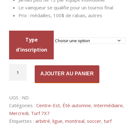
Le vainqueur se qualifie pour un tournoi final
Prix : médailles, 100$ de rabais, autres
Type
d'inscription
quantité
Alternative:
AJOUTER AU PANIER
de
Turf
7X7
UGS :
ND
-
Catégories :
Centre-Est
,
Été-automne
,
Intermédiaire
,
Mercredi,
Mercredi
,
Turf 7X7
Intermédiaire,
Étiquettes :
arbitré
,
ligue
,
montreal
,
soccer
,
turf
Centre-
Est
(EA)