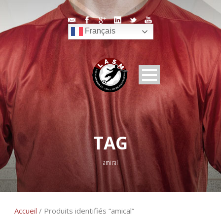
Français
TAG
amical
Accueil
/ Produits identifiés “amical”