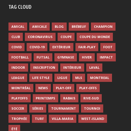
TAG CLOUD
AMICAL
AMICALE
BLOG
BRÉBEUF
CHAMPION
CLUB
CORONAVIRUS
COUPE
COUPE DU MONDE
COVID
COVID-19
EXTÉRIEUR
FAIR-PLAY
FOOT
FOOTBALL
FUTSAL
GYMNASE
HIVER
IMPACT
INDOOR
INSCRIPTION
INTÉRIEUR
LAVAL
LEAGUE
LIFE STYLE
LIGUE
MLS
MONTREAL
MONTRÉAL
NEWS
PLAY-OFF
PLAY-OFFS
PLAYOFFS
PRINTEMPS
RABAIS
RIVE-SUD
SOCCER
SÉRIES
TOURNAMENT
TOURNOI
TROPHÉE
TURF
VILLA-MARIA
WEST-ISLAND
ÉTÉ