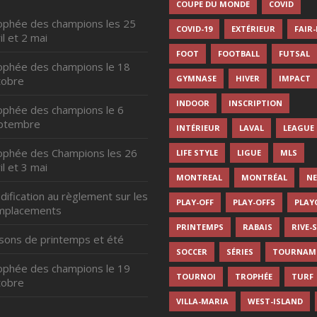
COUPE DU MONDE
COVID
ophée des champions les 25
COVID-19
EXTÉRIEUR
FAIR
il et 2 mai
FOOT
FOOTBALL
FUTSAL
ophée des champions le 18
GYMNASE
HIVER
IMPACT
tobre
INDOOR
INSCRIPTION
ophée des champions le 6
ptembre
INTÉRIEUR
LAVAL
LEAGUE
ophée des Champions les 26
LIFE STYLE
LIGUE
MLS
il et 3 mai
MONTREAL
MONTRÉAL
N
ification au règlement sur les
PLAY-OFF
PLAY-OFFS
PLAY
mplacements
PRINTEMPS
RABAIS
RIVE-
isons de printemps et été
SOCCER
SÉRIES
TOURNAM
ophée des champions le 19
TOURNOI
TROPHÉE
TURF
tobre
VILLA-MARIA
WEST-ISLAND