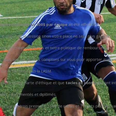
dépôt minimum de 300$ par équipe
ait été effectué.
t le début de la session sinon votre place ne sera plus garantie.
ions générales de ventes et notre politique de remboursement.
ur vous amuser et nous comptons sur vous pour apporter avec vo
sur le fair-play dans la LASM.
rmer à notre charte d’éthique et que
tacles et contacts
sont int
iciels expérimentés et diplômés.
lles pour les trois premiers, 100$ de rabais et T-shirts pour les va