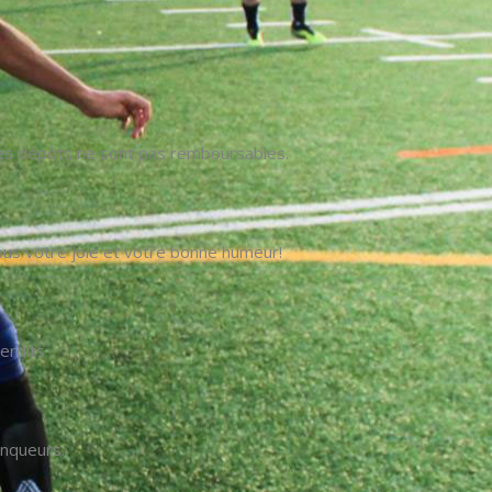
 Les dépôts ne sont pas remboursables.
us votre joie et votre bonne humeur!
erdits
inqueurs.