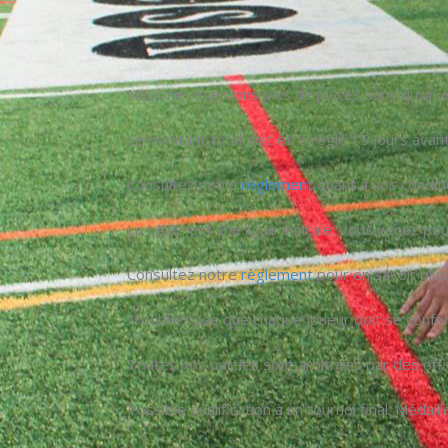
Nous ne réservons plus de places sans qu’un
Le montant total doit être réglé 15 jours avan
Consultez notre
règlement
quant à nos condit
La LASM est une ligue amicale. Vous venez po
Consultez notre
règlement
pour en savoir plus 
N’oubliez pas que chaque joueur doit se confo
Toutes nos parties sont arbitrées par des off
Possible qualification à un tournoi final. Médai