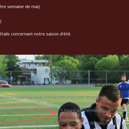
1ère semaine de mai)
)
tails concernant notre saison d’été.
e ligues
Tarifs
euvent s’inscrire seul, même s’ils n’ont pas d’équipe!
t jouez toujours le même jour 1 heure par semaine (voire plus).
e requis en tout temps, sauf en masculin et féminin.