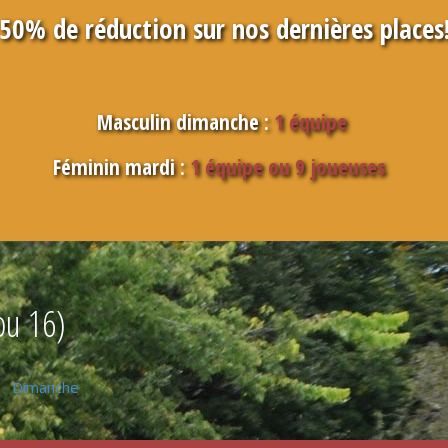
50% de réduction sur nos dernières places
Masculin dimanche :
1 équipe
Féminin mardi :
1 équipe ou 9 joueuses
ou 16)
Dimanche