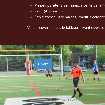
Printemps-été (8 semaines, à partir de la 
Juillet (4 semaines)
Été-automne (8 semaines, d’aout à octobre
Vous trouverez dans le tableau suivant divers dé
Divers
Lieux
Niveaux
Types d
Les joueurs individuels sont les bienvenus et p
Choissez votre soirée (du dimanche au jeudi) e
Matchs de 5X5, 7X7 et 11×11. Un joueur/joueus