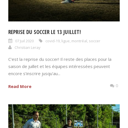
REPRISE DU SOCCER LE 13 JUILLET!
07 Juil 2020
covid-19
,
ligue
,
montréal
,
soccer
Christian Leray
C’est la reprise du soccer! Il reste des places pour la
saison de juillet et les équipes intéressées peuvent
encore s’inscrire jusqu’au...
0
Read More