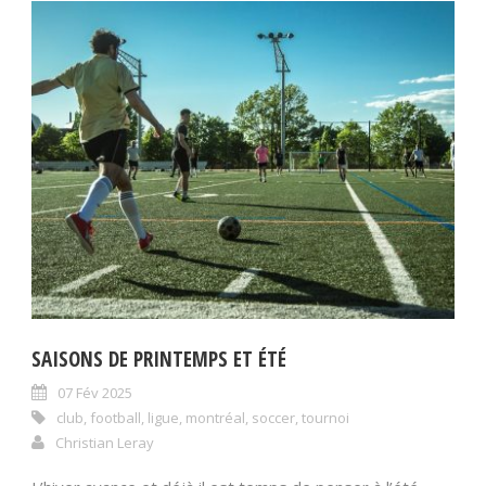
SAISONS DE PRINTEMPS ET ÉTÉ
07 Fév 2025
club
,
football
,
ligue
,
montréal
,
soccer
,
tournoi
Christian Leray