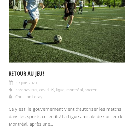
RETOUR AU JEU!
17 Juin 2020
coronavirus
,
covid-19
,
ligue
,
montréal
,
soccer
Christian Leray
Ca y est, le gouvernement vient d’autoriser les matchs
dans les sports collectifs! La Ligue amicale de soccer de
Montréal, après une...