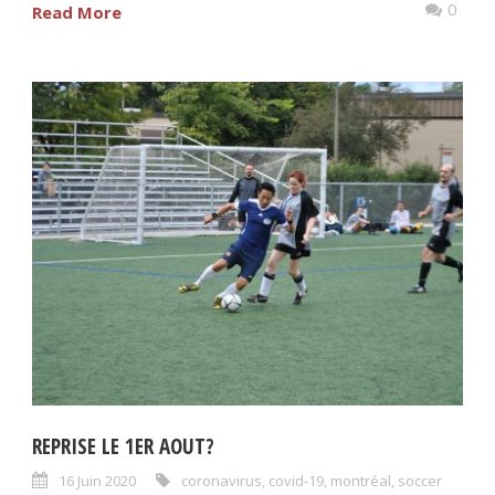
0
Read More
REPRISE LE 1ER AOUT?
16 Juin 2020
coronavirus
,
covid-19
,
montréal
,
soccer