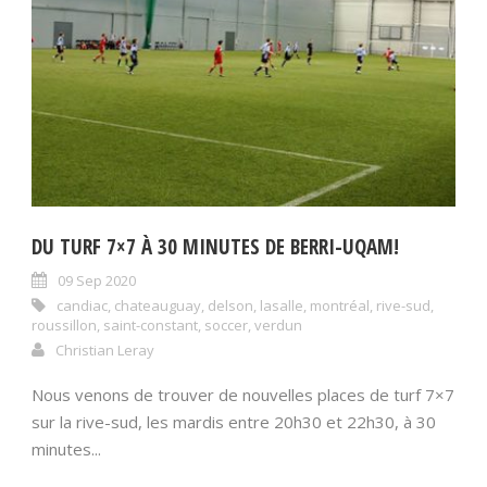
DU TURF 7×7 À 30 MINUTES DE BERRI-UQAM!
09 Sep 2020
candiac
,
chateauguay
,
delson
,
lasalle
,
montréal
,
rive-sud
,
roussillon
,
saint-constant
,
soccer
,
verdun
Christian Leray
Nous venons de trouver de nouvelles places de turf 7×7
sur la rive-sud, les mardis entre 20h30 et 22h30, à 30
minutes...