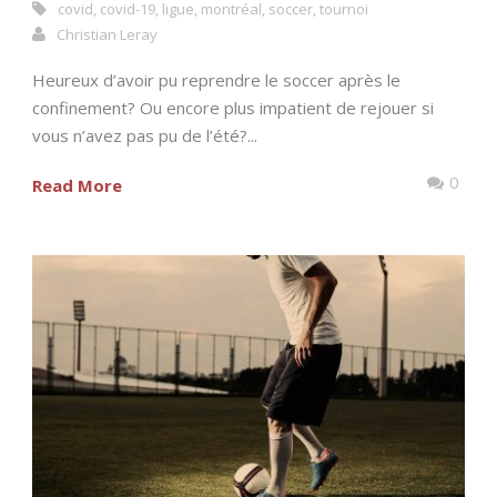
covid
,
covid-19
,
ligue
,
montréal
,
soccer
,
tournoi
Christian Leray
Heureux d’avoir pu reprendre le soccer après le
confinement? Ou encore plus impatient de rejouer si
vous n’avez pas pu de l’été?...
0
Read More