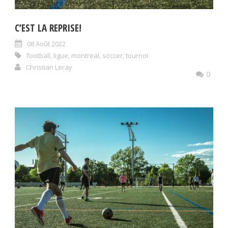
C’EST LA REPRISE!
08 Août 2022
football
,
ligue
,
montreal
,
soccer
,
tournoi
Christian Leray
0