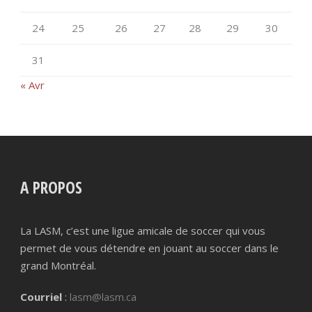
24
25
26
27
28
29
30
31
« Avr
A PROPOS
La LASM, c’est une ligue amicale de soccer qui vous
permet de vous détendre en jouant au soccer dans le
grand Montréal.
Courriel
:
lasm@lasm.ca