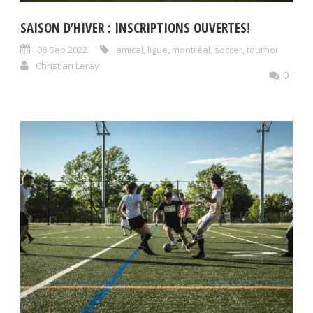
SAISON D’HIVER : INSCRIPTIONS OUVERTES!
08 Sep 2022
amical
,
ligue
,
montréal
,
soccer
,
tournoi
Christian Leray
0