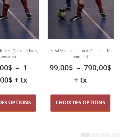
choisies
choisies
sur
sur
la
la
page
page
du
du
produit
produit
i, Loisir (Automne-hiver,
Futsal 5×5 – Lundi, Loisir (Automne, 10
 semaines)
semaines)
Plage
,00
$
–
1
99,00
$
–
790,00
$
Plage
de
,00
$
+ tx
+ tx
de
prix :
Ce
Ce
produit
produit
prix :
99,00$
DES OPTIONS
CHOIX DES OPTIONS
a
a
175,00$
à
plusieurs
plusieurs
variations.
variations.
à
790,00
Les
Les