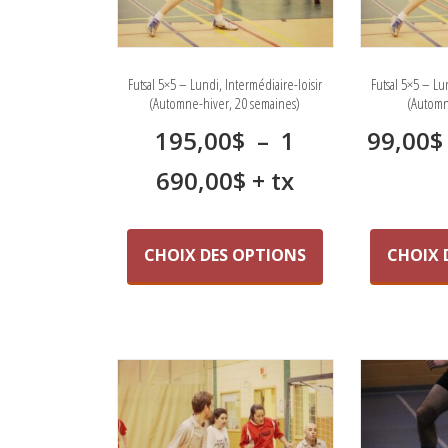
du
produit
Futsal 5×5 – Lundi, Intermédiaire-loisir
Futsal 5×5 – Lu
(Automne-hiver, 20 semaines)
(Automn
195,00
$
–
1
99,00
$
Plage
690,00
$
+ tx
de
Ce
produit
prix :
CHOIX DES OPTIONS
CHOIX 
a
195,00$
plusieurs
variations.
à
Les
1
options
peuvent
690,00$
être