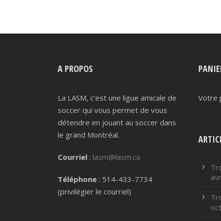
options
peuvent
être
choisies
sur
la
A PROPOS
PANIE
page
du
La LASM, c’est une ligue amicale de
Votre 
produit
soccer qui vous permet de vous
détendre en jouant au soccer dans
le grand Montréal.
ARTIC
Courriel
:
lasm@lasm.ca
Tr
avr
Téléphone
: 514-433-7734
(privilégier le courriel)
Tr
oc