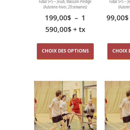
Futsal 5×5 – Jeudi, Masculin Prestige
Futsal 5×5 – J
(Automne-hiver, 20 semaines)
(Automn
199,00
$
–
1
99,00
$
Plage
590,00
$
+ tx
de
Ce
produit
prix :
CHOIX DES OPTIONS
CHOIX 
a
199,00$
plusieurs
variations.
à
Les
1
options
peuvent
590,00$
être
choisies
sur
la
page