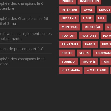
INDOOR
INSCRIPTION
ophée des champions le 6
ptembre
INTÉRIEUR
LAVAL
LEAGUE
ophée des Champions les 26
LIFE STYLE
LIGUE
MLS
il et 3 mai
MONTREAL
MONTRÉAL
N
ification au règlement sur les
PLAY-OFF
PLAY-OFFS
PLAY
mplacements
PRINTEMPS
RABAIS
RIVE-
isons de printemps et été
SOCCER
SÉRIES
TOURNAM
ophée des champions le 19
TOURNOI
TROPHÉE
TURF
tobre
VILLA-MARIA
WEST-ISLAND