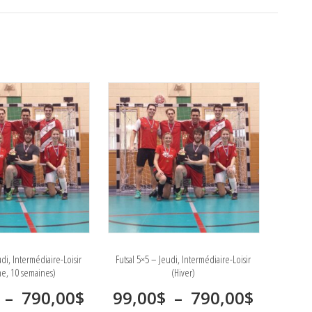
udi, Intermédiaire-Loisir
Futsal 5×5 – Jeudi, Intermédiaire-Loisir
e, 10 semaines)
(Hiver)
Plage
Plage
–
790,00
$
99,00
$
–
790,00
$