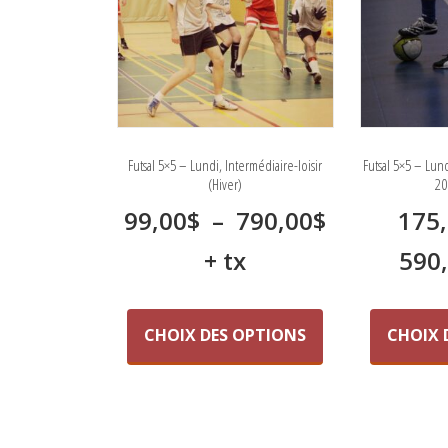
choisies
sur
la
page
du
produit
Futsal 5×5 – Lundi, Intermédiaire-loisir
Futsal 5×5 – Lund
(Hiver)
20
Plage
99,00
$
–
790,00
$
175
de
+ tx
590
prix :
Ce
produit
99,00$
CHOIX DES OPTIONS
CHOIX 
a
à
plusieurs
variations.
790,00$
Les