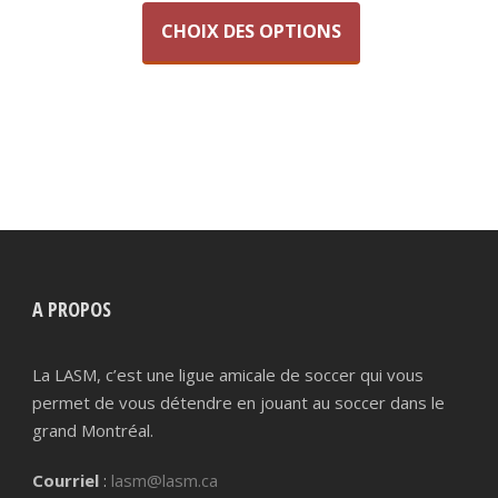
produit
prix :
CHOIX DES OPTIONS
a
99,00$
plusieurs
variations.
à
Les
790,00$
options
peuvent
être
choisies
sur
la
A PROPOS
page
du
La LASM, c’est une ligue amicale de soccer qui vous
produit
permet de vous détendre en jouant au soccer dans le
grand Montréal.
Courriel
:
lasm@lasm.ca