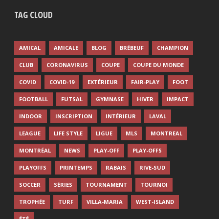
TAG CLOUD
AMICAL
AMICALE
BLOG
BRÉBEUF
CHAMPION
CLUB
CORONAVIRUS
COUPE
COUPE DU MONDE
COVID
COVID-19
EXTÉRIEUR
FAIR-PLAY
FOOT
FOOTBALL
FUTSAL
GYMNASE
HIVER
IMPACT
INDOOR
INSCRIPTION
INTÉRIEUR
LAVAL
LEAGUE
LIFE STYLE
LIGUE
MLS
MONTREAL
MONTRÉAL
NEWS
PLAY-OFF
PLAY-OFFS
PLAYOFFS
PRINTEMPS
RABAIS
RIVE-SUD
SOCCER
SÉRIES
TOURNAMENT
TOURNOI
TROPHÉE
TURF
VILLA-MARIA
WEST-ISLAND
ÉTÉ