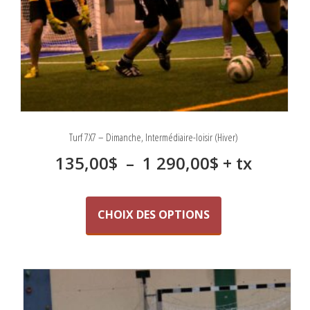
produit
Turf 7X7 – Dimanche, Intermédiaire-loisir (Hiver)
Plage
135,00
$
–
1 290,00
$
+ tx
de
Ce
produit
prix :
CHOIX DES OPTIONS
a
135,00$
plusieurs
variations.
à
Les
1
options