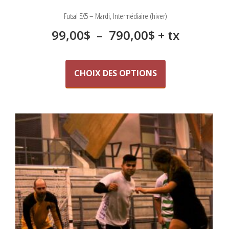
Futsal 5X5 – Mardi, Intermédiaire (hiver)
Plage
99,00
$
–
790,00
$
+ tx
de
Ce
produit
prix :
CHOIX DES OPTIONS
a
99,00$
plusieurs
variations.
à
Les
790,00$
options
peuvent
être
choisies
sur
la
page
du