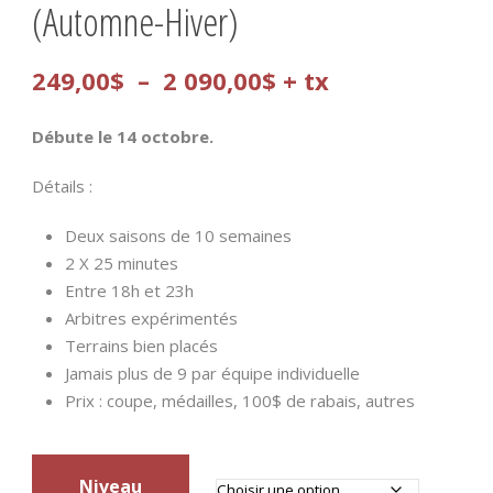
(Automne-Hiver)
Plage
249,00
$
–
2 090,00
$
+ tx
de
Débute le 14 octobre.
prix :
Détails :
249,00$
Deux saisons de 10 semaines
à
2 X 25 minutes
2
Entre 18h et 23h
Arbitres expérimentés
090,00$
Terrains bien placés
Jamais plus de 9 par équipe individuelle
Prix : coupe, médailles, 100$ de rabais, autres
Niveau