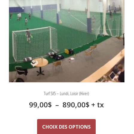
Turf 5X5 – Lundi, Loisir (Hiver)
Plage
99,00
$
–
890,00
$
+ tx
de
Ce
produit
prix :
CHOIX DES OPTIONS
a