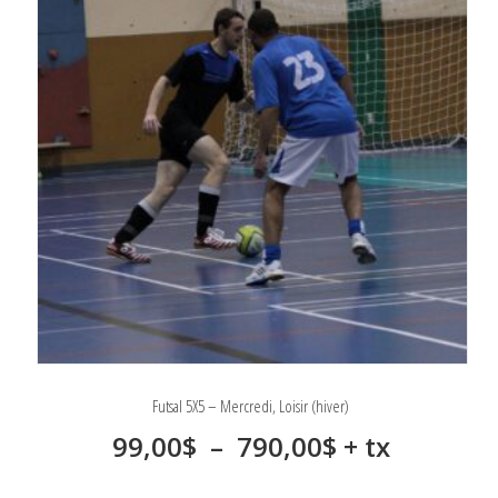
peuvent
290,00$
être
choisies
sur
la
page
du
produit
Futsal 5X5 – Mercredi, Loisir (hiver)
Plage
99,00
$
–
790,00
$
+ tx
de
Ce