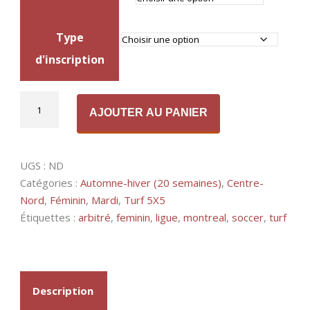
Type
d'inscription
quantité
Alternative:
AJOUTER AU PANIER
de
Turf
5X5
UGS :
ND
-
Catégories :
Automne-hiver (20 semaines)
,
Centre-
Mardi,
Nord
,
Féminin
,
Mardi
,
Turf 5X5
Féminin
Étiquettes :
arbitré
,
feminin
,
ligue
,
montreal
,
soccer
,
turf
(Automne-
Hiver)
Description