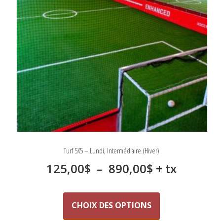
sur
la
page
du
produit
Turf 5X5 – Lundi, Intermédiaire (Hiver)
Plage
125,00
$
–
890,00
$
+ tx
de
Ce
produit
prix :
CHOIX DES OPTIONS
a