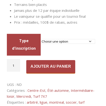
Terrains bien placés
Jamais plus de 12 par équipe individuelle
Le vainqueur se qualifie pour un tournoi final
Prix : médailles, 100$ de rabais, autres
Type
d'inscription
quantité
Alternative:
AJOUTER AU PANIER
de
Turf
7X7
UGS :
ND
-
Catégories :
Centre-Est
,
Été-automne
,
Intermédiaire-
Mercredi,
loisir
,
Mercredi
,
Turf 7X7
Intermédiaire-
Étiquettes :
arbitré
,
ligue
,
montreal
,
soccer
,
turf
loisir,