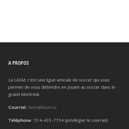
125,00$
plusieurs
variations.
à
Les
890,00$
options
peuvent
être
choisies
sur
la
A PROPOS
page
du
La LASM, c’est une ligue amicale de soccer qui vous
produit
permet de vous détendre en jouant au soccer dans le
grand Montréal.
Courriel
:
lasm@lasm.ca
Téléphone
: 514-433-7734 (privilégier le courriel)