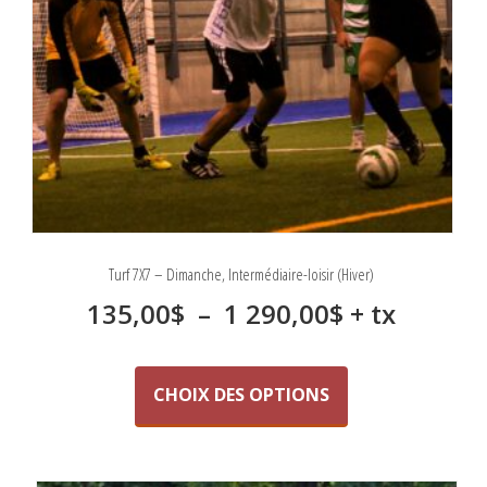
Turf 7X7 – Dimanche, Intermédiaire-loisir (Hiver)
Plage
135,00
$
–
1 290,00
$
+ tx
de
Ce
produit
prix :
CHOIX DES OPTIONS
a
135,00$
plusieurs
variations.
à