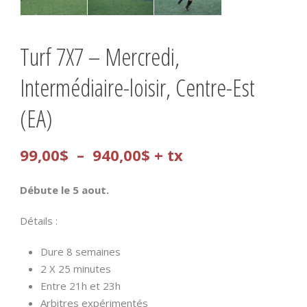
Turf 7X7 – Mercredi,
Intermédiaire-loisir, Centre-Est
(EA)
Plage
99,00
$
–
940,00
$
+ tx
de
Débute le 5 aout.
prix :
Détails :
99,00$
Dure 8 semaines
à
2 X 25 minutes
940,00$
Entre 21h et 23h
Arbitres expérimentés