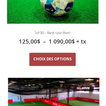
Turf 5X5 – Mardi, Loisir (Hiver)
Plage
125,00
$
–
1 090,00
$
+ tx
de
Ce
produit
prix :
CHOIX DES OPTIONS
a
125,00$
plusieurs
variations.
à
Les
1
options
peuvent
090,00$
être
choisies