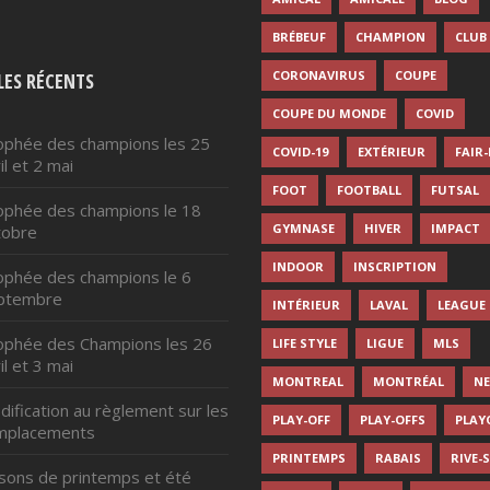
page
du
BRÉBEUF
CHAMPION
CLUB
produit
CORONAVIRUS
COUPE
LES RÉCENTS
COUPE DU MONDE
COVID
ophée des champions les 25
COVID-19
EXTÉRIEUR
FAIR
il et 2 mai
FOOT
FOOTBALL
FUTSAL
ophée des champions le 18
GYMNASE
HIVER
IMPACT
tobre
INDOOR
INSCRIPTION
ophée des champions le 6
ptembre
INTÉRIEUR
LAVAL
LEAGUE
ophée des Champions les 26
LIFE STYLE
LIGUE
MLS
il et 3 mai
MONTREAL
MONTRÉAL
N
ification au règlement sur les
PLAY-OFF
PLAY-OFFS
PLAY
mplacements
PRINTEMPS
RABAIS
RIVE-
isons de printemps et été