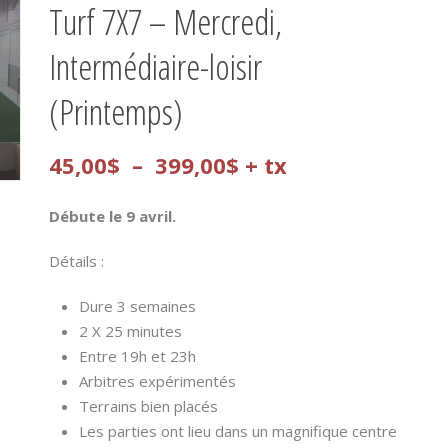
Turf 7X7 – Mercredi,
Intermédiaire-loisir
(Printemps)
Plage
45,00
$
–
399,00
$
+ tx
de
Débute le 9 avril.
prix :
Détails :
45,00$
Dure 3 semaines
à
2 X 25 minutes
399,00$
Entre 19h et 23h
Arbitres expérimentés
Terrains bien placés
Les parties ont lieu dans un magnifique centre