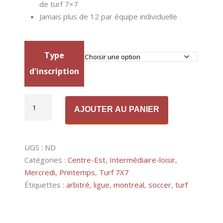
de turf 7×7
Jamais plus de 12 par équipe individuelle
Type
d'inscription
quantité
Alternative:
AJOUTER AU PANIER
de
Turf
7X7
UGS :
ND
-
Catégories :
Centre-Est
,
Intermédiaire-loisir
,
Mercredi,
Mercredi
,
Printemps
,
Turf 7X7
Intermédiaire-
Étiquettes :
arbitré
,
ligue
,
montreal
,
soccer
,
turf
loisir
(Printemps)