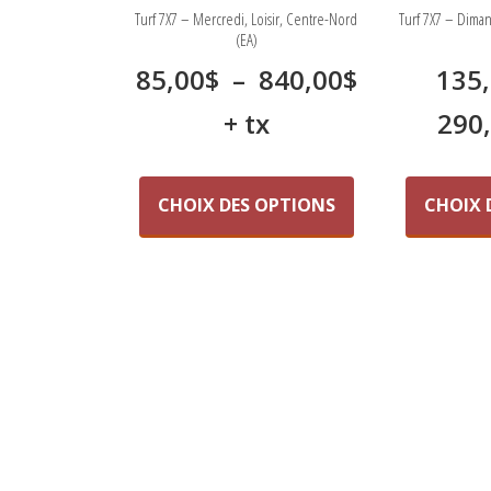
Turf 7X7 – Mercredi, Loisir, Centre-Nord
Turf 7X7 – Diman
(EA)
Plage
85,00
$
–
840,00
$
135
de
+ tx
290
prix :
Ce
produit
85,00$
CHOIX DES OPTIONS
CHOIX 
a
à
plusieurs
variations.
840,00$
Les
options
peuvent
être
choisies
sur
la