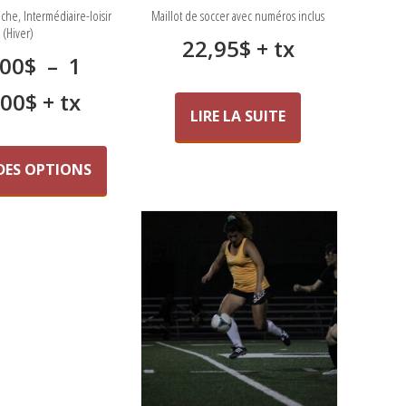
che, Intermédiaire-loisir
Maillot de soccer avec numéros inclus
(Hiver)
22,95
$
+ tx
,00
$
–
1
Plage
,00
$
+ tx
LIRE LA SUITE
de
Ce
produit
prix :
DES OPTIONS
a
135,00$
plusieurs
variations.
à
Les
1
options
peuvent
290,00$
être
choisies
sur
la