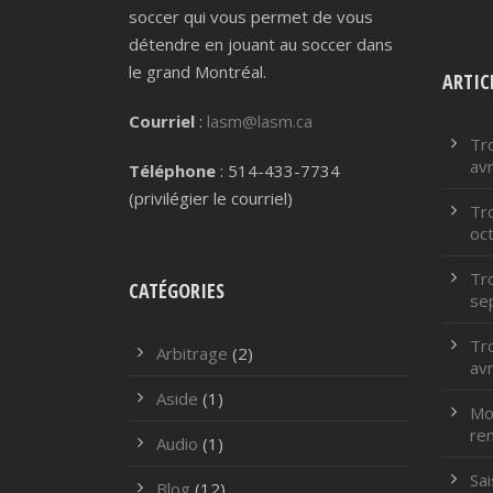
soccer qui vous permet de vous
détendre en jouant au soccer dans
le grand Montréal.
ARTIC
Courriel
:
lasm@lasm.ca
Tr
avr
Téléphone
: 514-433-7734
(privilégier le courriel)
Tr
oc
Tr
CATÉGORIES
se
Tr
Arbitrage
(2)
avr
Aside
(1)
Mod
re
Audio
(1)
Sa
Blog
(12)