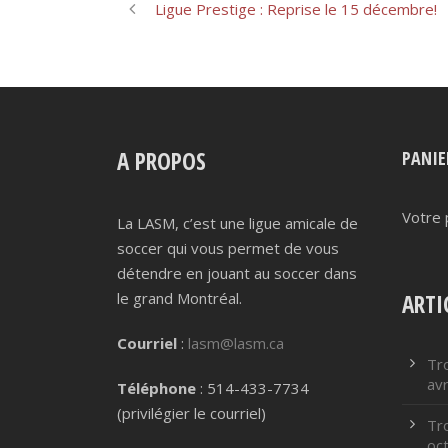
Ligue Prestige : Reprise le 15 décembre!
A PROPOS
PANIE
Votre 
La LASM, c’est une ligue amicale de
soccer qui vous permet de vous
détendre en jouant au soccer dans
le grand Montréal.
ARTI
Courriel
:
lasm@lasm.ca
Tr
avr
Téléphone
: 514-433-7734
(privilégier le courriel)
Tr
oc