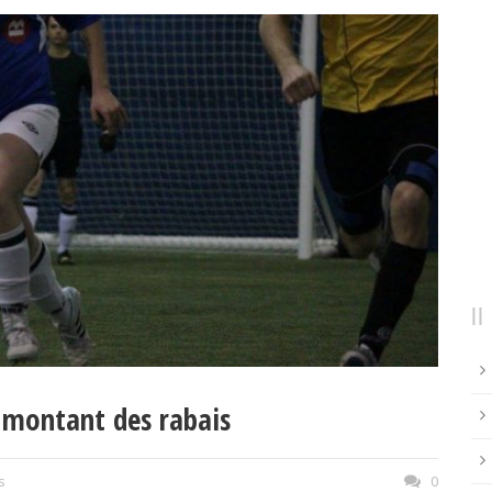
 : montant des rabais
s
0