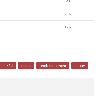
23$
28$
47$
.
montréal
rabais
remboursement
soccer