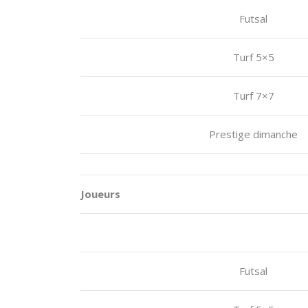
Futsal
Turf 5×5
Turf 7×7
Prestige dimanche
Joueurs
Futsal