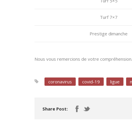
Turf 5×5
Turf 7×7
Prestige dimanche
Nous vous remercions de votre compréhension
coronavirus
covid-19
ligue
Share Post: