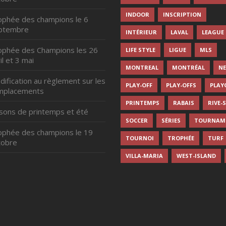
INDOOR
INSCRIPTION
ophée des champions le 6
ptembre
INTÉRIEUR
LAVAL
LEAGUE
ophée des Champions les 26
LIFE STYLE
LIGUE
MLS
il et 3 mai
MONTREAL
MONTRÉAL
N
ification au règlement sur les
PLAY-OFF
PLAY-OFFS
PLAY
mplacements
PRINTEMPS
RABAIS
RIVE-
isons de printemps et été
SOCCER
SÉRIES
TOURNAM
ophée des champions le 19
TOURNOI
TROPHÉE
TURF
tobre
VILLA-MARIA
WEST-ISLAND