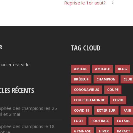
Reprise le 1er aout?
TAG CLOUD
R
panier est vide.
AMICAL
AMICALE
BLOG
BRÉBEUF
CHAMPION
CLUB
CLES RÉCENTS
CORONAVIRUS
COUPE
COUPE DU MONDE
COVID
ophée des champions les 25
COVID-19
EXTÉRIEUR
FAIR
il et 2 mai
FOOT
FOOTBALL
FUTSAL
ophée des champions le 18
GYMNASE
HIVER
IMPACT
tobre