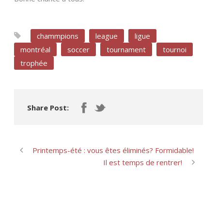
chammpions
league
ligue
montréal
soccer
tournament
tournoi
trophée
Share Post:
Printemps-été : vous êtes éliminés? Formidable!
Il est temps de rentrer!