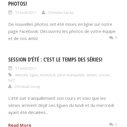
PHOTOS!
19 Août 2011
Christian Leray
De nouvelles photos ont été mises en ligne sur notre
page Facebook. Découvrez les photos de votre équipe
0
et de vos amis!
SESSION D’ÉTÉ : C’EST LE TEMPS DES SÉRIES!
17 Août 2011
amicale
,
ligue
,
montréal
,
père-marquette
,
séries
,
soccer
,
turf
Christian Leray
L’été suit tranquillement son cours et voici que les
séries arrivent déjà! Les ligues du lundi et du mercredi
ayant été décalées...
0
Read More