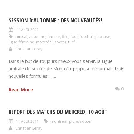
SESSION D’AUTOMNE : DES NOUVEAUTÉS!
11 Août 2011
amical
,
automne
,
femme
,
fille
,
foot
,
football
,
joueuse
,
ligue féminine
,
montréal
,
soccer
,
turf
Christian Leray
Dans le but de toujours mieux vous servir, la Ligue
amicale de soccer de Montréal propose désormais trois
nouvelles formules : –...
0
Read More
REPORT DES MATCHS DU MERCREDI 10 AOÛT
11 Août 2011
montréal
,
pluie
,
soccer
Christian Leray