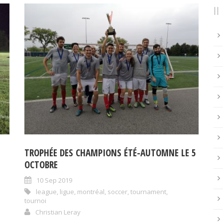
TROPHÉE DES CHAMPIONS ÉTÉ-AUTOMNE LE 5
OCTOBRE
10 Sep 2019
league
,
ligue
,
montréal
,
soccer
,
tournament
,
tournoi
Christian Leray