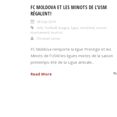
FC MOLDOVA ET LES MINOTS DE L’USM
RÉGALENT!
08 Sep 2019
club
,
football
,
league
,
ligue
,
montréal
,
soccer
,
tournament
,
tournoi
Christian Leray
FC Moldova remporte la ligue Prestige et les
Minots de l’USM les ligues mixtes de la saison
printemps-été de la Ligue amicale...
Read More