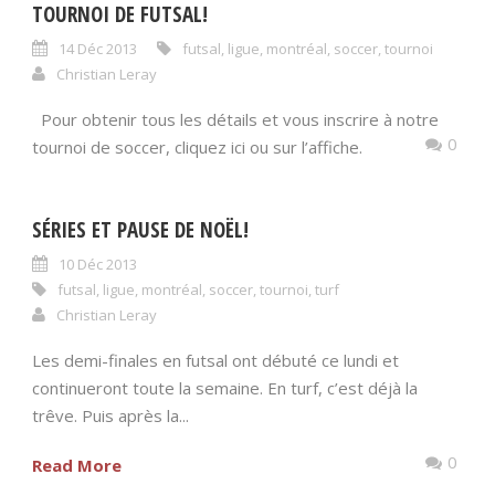
TOURNOI DE FUTSAL!
14 Déc 2013
futsal
,
ligue
,
montréal
,
soccer
,
tournoi
Christian Leray
Pour obtenir tous les détails et vous inscrire à notre
0
tournoi de soccer, cliquez ici ou sur l’affiche.
SÉRIES ET PAUSE DE NOËL!
10 Déc 2013
futsal
,
ligue
,
montréal
,
soccer
,
tournoi
,
turf
Christian Leray
Les demi-finales en futsal ont débuté ce lundi et
continueront toute la semaine. En turf, c’est déjà la
trêve. Puis après la...
0
Read More