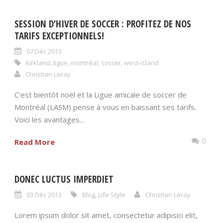
SESSION D’HIVER DE SOCCER : PROFITEZ DE NOS
TARIFS EXCEPTIONNELS!
07 Déc 2013
kirkland
,
ligue
,
montréal
,
soccer
,
west-island
Christian Leray
C’est bientôt noël et la Ligue amicale de soccer de
Montréal (LASM) pense à vous en baissant ses tarifs.
Voici les avantages...
0
Read More
DONEC LUCTUS IMPERDIET
03 Déc 2013
Blog
,
Life Style
Christian Leray
Lorem ipsum dolor sit amet, consectetur adipisici elit,