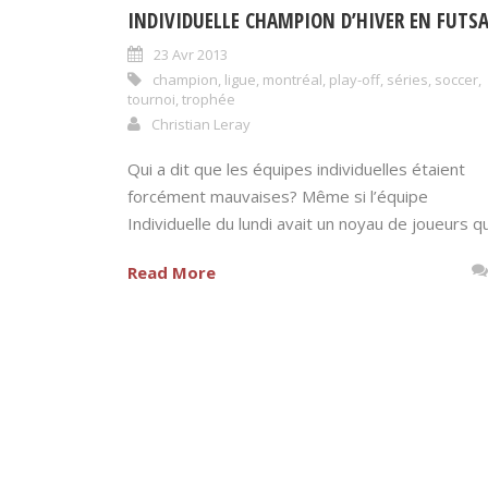
INDIVIDUELLE CHAMPION D’HIVER EN FUTSA
23 Avr 2013
champion
,
ligue
,
montréal
,
play-off
,
séries
,
soccer
,
tournoi
,
trophée
Christian Leray
Qui a dit que les équipes individuelles étaient
forcément mauvaises? Même si l’équipe
Individuelle du lundi avait un noyau de joueurs qui
Read More