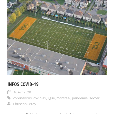
INFOS COVID-19
16 Avr 2020
coronavirus
,
covid-19
,
ligue
,
montréal
,
pandemie
,
soccer
Christian Leray