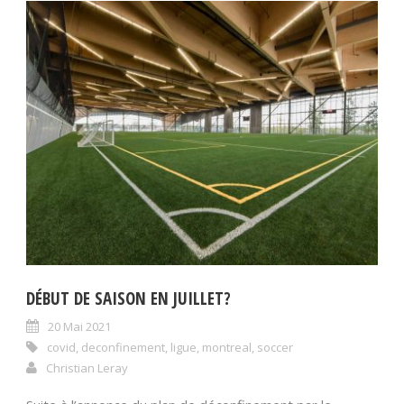
DÉBUT DE SAISON EN JUILLET?
20 Mai 2021
covid
,
deconfinement
,
ligue
,
montreal
,
soccer
Christian Leray