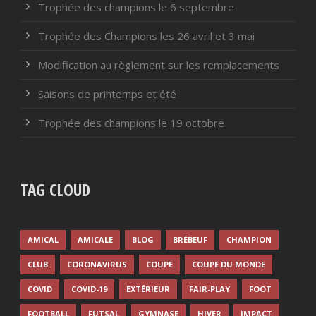
Trophée des champions le 6 septembre
Trophée des Champions les 26 avril et 3 mai
Modification au règlement sur les remplacements
Saisons de printemps et été
Trophée des champions le 19 octobre
TAG CLOUD
AMICAL
AMICALE
BLOG
BRÉBEUF
CHAMPION
CLUB
CORONAVIRUS
COUPE
COUPE DU MONDE
COVID
COVID-19
EXTÉRIEUR
FAIR-PLAY
FOOT
FOOTBALL
FUTSAL
GYMNASE
HIVER
IMPACT