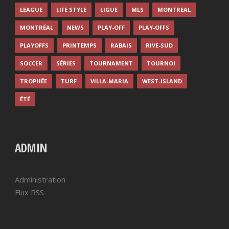
LEAGUE
LIFE STYLE
LIGUE
MLS
MONTREAL
MONTRÉAL
NEWS
PLAY-OFF
PLAY-OFFS
PLAYOFFS
PRINTEMPS
RABAIS
RIVE-SUD
SOCCER
SÉRIES
TOURNAMENT
TOURNOI
TROPHÉE
TURF
VILLA-MARIA
WEST-ISLAND
ÉTÉ
ADMIN
Administration
Flux RSS