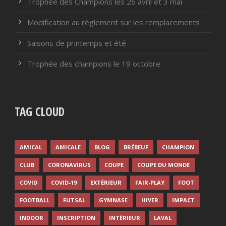
Trophée des Champions les 26 avril et 3 mai
Modification au règlement sur les remplacements
Saisons de printemps et été
Trophée des champions le 19 octobre
TAG CLOUD
AMICAL
AMICALE
BLOG
BRÉBEUF
CHAMPION
CLUB
CORONAVIRUS
COUPE
COUPE DU MONDE
COVID
COVID-19
EXTÉRIEUR
FAIR-PLAY
FOOT
FOOTBALL
FUTSAL
GYMNASE
HIVER
IMPACT
INDOOR
INSCRIPTION
INTÉRIEUR
LAVAL